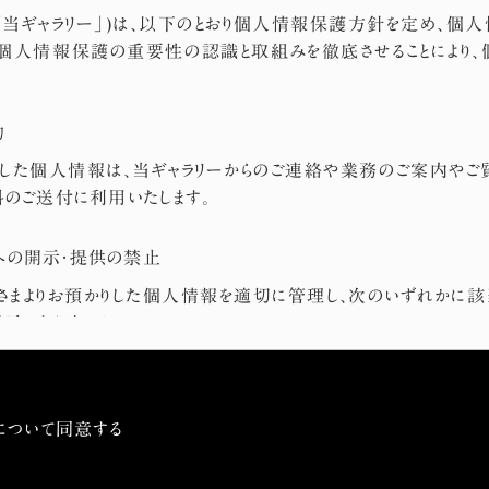
下「当ギャラリー」)は、以下のとおり個人情報保護方針を定め、
個人情報保護の重要性の認識と取組みを徹底させることにより
的
りした個人情報は、当ギャラリーからのご連絡や業務のご案内やご
料のご送付に利用いたします。
への開示・提供の禁止
客さまよりお預かりした個人情報を適切に管理し、次のいずれかに該
示いたしません。
る場合
るサービスを行なうために当ギャラリーが業務を委託する業者に対して開示
ることが必要である場合
について同意する