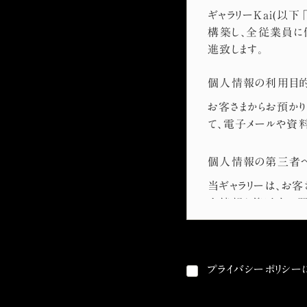
ギャラリーKai(以
構築し、全従業員に
進致します。
個人情報の利用目
お客さまからお預か
て、電子メールや資
個人情報の第三者
当ギャラリーは、お
人情報を第三者に開
お客さまの同意があ
お客さまが希望され
法令に基づき開示す
プライバシーポリシー