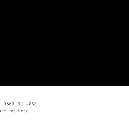
L 0869−92−4853
re not fixed.