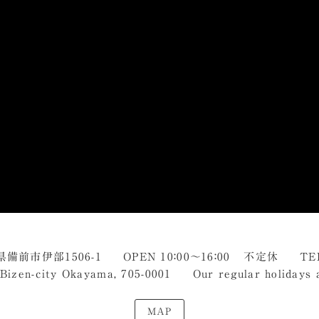
山県備前市伊部1506-1
OPEN 10：00～16：00 不定休
TE
 Bizen-city Okayama,
705-0001
Our regular holidays a
MAP