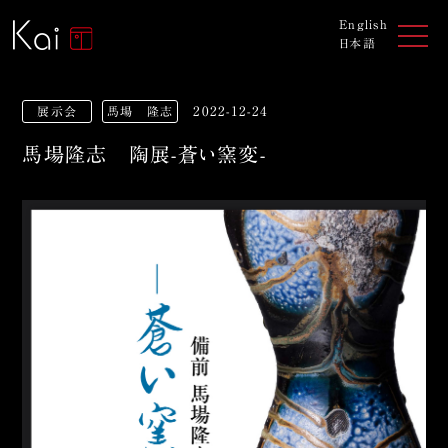
English
日本語
展示会
馬場 隆志
2022-12-24
馬場隆志 陶展-蒼い窯変-