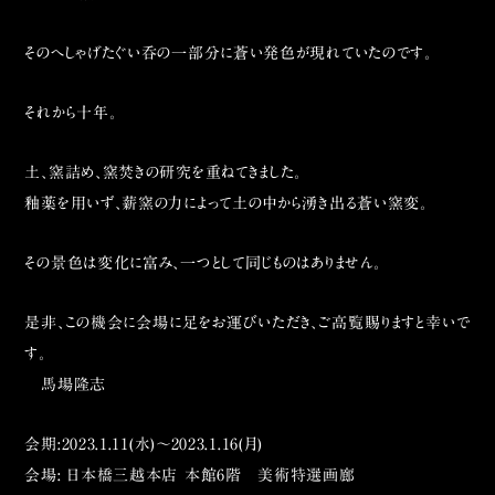
そのへしゃげたぐい呑の一部分に蒼い発色が現れていたのです。
それから十年。
土、窯詰め、窯焚きの研究を重ねてきました。
釉薬を用いず、薪窯の力によって土の中から湧き出る蒼い窯変。
その景色は変化に富み、一つとして同じものはありません。
是非、この機会に会場に足をお運びいただき、ご高覧賜りますと幸いで
す。
馬場隆志
会期:2023.1.11(水)〜2023.1.16(月)
会場: 日本橋三越本店 本館6階 美術特選画廊