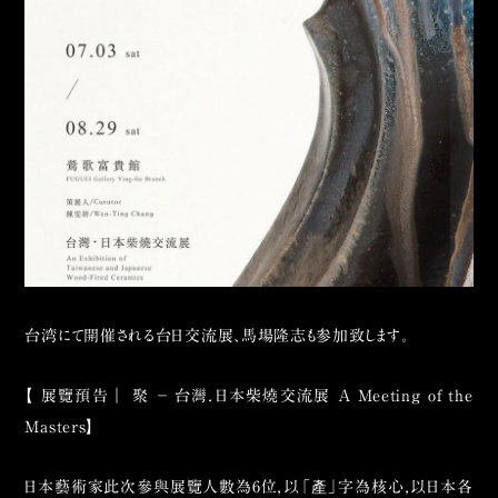
台湾にて開催される台日交流展、馬場隆志も参加致します。
【 展覽預告｜ 聚 － 台灣．日本柴燒交流展 A Meeting of the
Masters】
日本藝術家此次參與展覽人數為6位，以「產」字為核心，以日本各