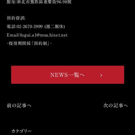
館址：新北市鶯歌區重慶街96-98號
預約資訊：
電話：02-2670-3999 (週二館休)
Email：fugui.a1@msa.hinet.net
・疫情期間採「預約制」・
NEWS一覧へ
前の記事へ
次の記事へ
カテゴリー